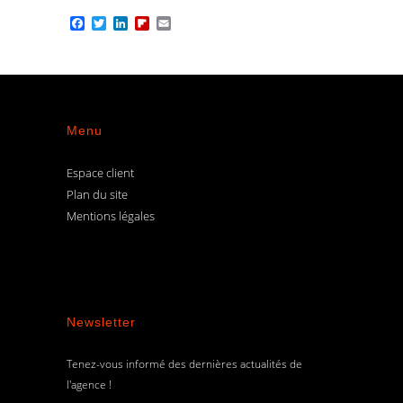
Facebook
Twitter
LinkedIn
Flipboard
Email
Menu
Espace client
Plan du site
Mentions légales
Newsletter
Tenez-vous informé des dernières actualités de
l'agence !