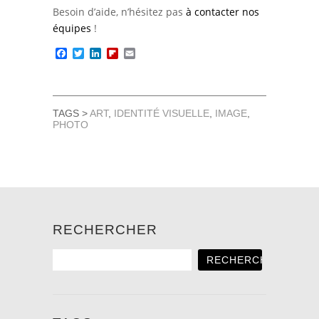
Besoin d’aide, n’hésitez pas
à contacter nos
équipes
!
Facebook
Twitter
LinkedIn
Flipboard
Email
TAGS >
ART
,
IDENTITÉ VISUELLE
,
IMAGE
,
PHOTO
RECHERCHER