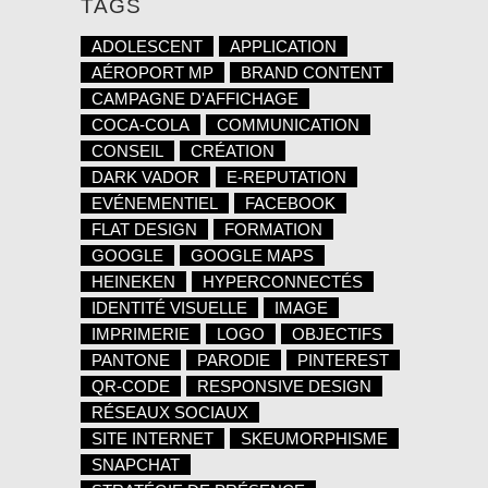
TAGS
ADOLESCENT
APPLICATION
AÉROPORT MP
BRAND CONTENT
CAMPAGNE D'AFFICHAGE
COCA-COLA
COMMUNICATION
CONSEIL
CRÉATION
DARK VADOR
E-REPUTATION
EVÉNEMENTIEL
FACEBOOK
FLAT DESIGN
FORMATION
GOOGLE
GOOGLE MAPS
HEINEKEN
HYPERCONNECTÉS
IDENTITÉ VISUELLE
IMAGE
IMPRIMERIE
LOGO
OBJECTIFS
PANTONE
PARODIE
PINTEREST
QR-CODE
RESPONSIVE DESIGN
RÉSEAUX SOCIAUX
SITE INTERNET
SKEUMORPHISME
SNAPCHAT