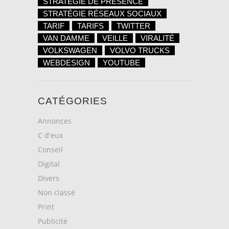
STRATÉGIE DE PRÉSENCE
STRATÉGIE RÉSEAUX SOCIAUX
TARIF
TARIFS
TWITTER
VAN DAMME
VEILLE
VIRALITÉ
VOLKSWAGEN
VOLVO TRUCKS
WEBDESIGN
YOUTUBE
CATÉGORIES
Annonces
C d'eux
Conseil
Digital
Divers
Non classé
Print
Publicité