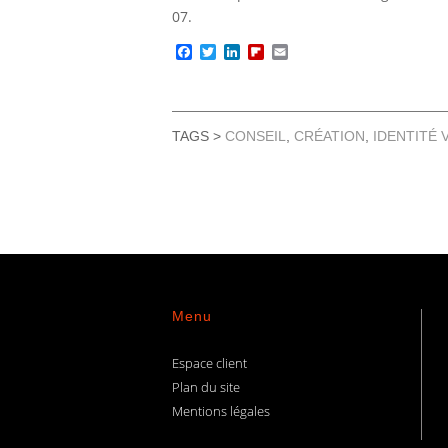
07.
Facebook
Twitter
LinkedIn
Flipboard
Email
TAGS >
CONSEIL
,
CRÉATION
,
IDENTITÉ 
Menu
Espace client
Plan du site
Mentions légales