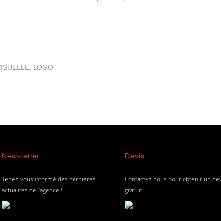
VISUELLE
,
LOGO
Newsletter
Devis
Tenez-vous informé des dernières
Contactez-nous pour obtenir un dev
actualités de l'agence !
gratuit