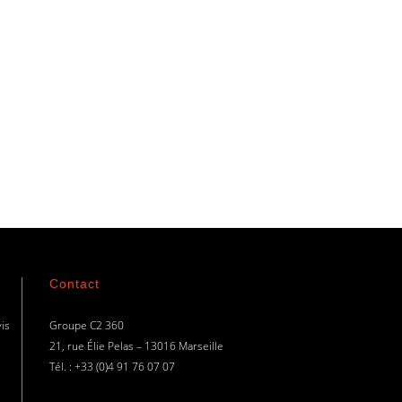
Contact
is
Groupe C2 360
21, rue Élie Pelas – 13016 Marseille
Tél. : +33 (0)4 91 76 07 07
Utiliser le formulaire de contact